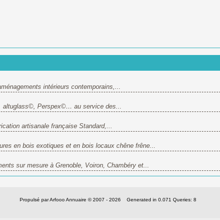
’aménagements intérieurs contemporains,...
©, altuglass©, Perspex©… au service des...
ication artisanale française Standard,...
es en bois exotiques et en bois locaux chêne frêne...
ents sur mesure à Grenoble, Voiron, Chambéry et...
Propulsé par Arfooo Annuaire © 2007 - 2026 Generated in 0.071 Queries: 8