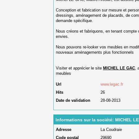
Conception et fabrication sur mesure et person
dressings, aménagement de placards, de comb
demande spécifique.
Nous créons et fabriquons, en tenant compte d
envies.
Nous pouvons re-looker vos meubles en modifia
nouveaux aménagements plus fonctionnels
Visiter et apprécier le site
MICHEL LE GAC
, 
meubles
Url
www.legac.fr
Hits
26
Date de validation
28-08-2013
Informations sur la société: MICHEL L
Adresse
La Coudraie
Code postal
29690