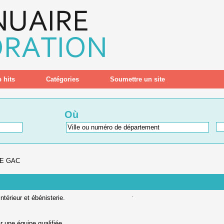
 hits
Catégories
Soumettre un site
Où
LE GAC
térieur et ébénisterie.
 une équipe qualifiée.