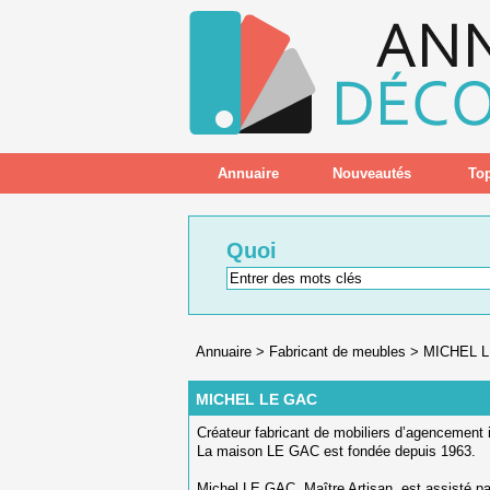
Annuaire
Nouveautés
Top
Quoi
Annuaire
>
Fabricant de meubles
>
MICHEL 
MICHEL LE GAC
Créateur fabricant de mobiliers d’agencement in
La maison LE GAC est fondée depuis 1963.
Michel LE GAC, Maître Artisan, est assisté par