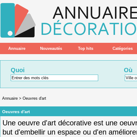
Annuaire
Nouveautés
Top hits
Catégories
Quoi
Où
Annuaire
>
Oeuvres d'art
Oeuvres d'art
U
ne
o
eu
vre
d
'
art
dé
cor
ative
est
une
o
eu
v
but
d
'
em
bell
ir
un
es
pace
o
u
d
'
en
am
é
li
ore