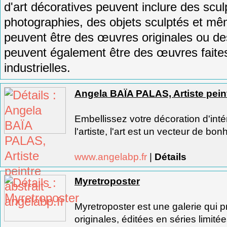
d
'
art
dé
cor
atives
pe
u
vent
incl
ure
des
scul
photograph
ies
,
des
obj
ets
sculpt
és
et
m
ê
pe
u
vent
ê
tre
des
œ
uv
res
original
es
o
u
de
pe
u
vent
é
gal
ement
ê
tre
des
œ
uv
res
fa
ite
indust
ri
ell
es
.
Angela BAÏA PALAS, Artiste peintr
Embellissez votre décoration d'inté
l'artiste, l'art est un vecteur de bonh
www.angelabp.fr
|
Détails
Myretroposter
Myretroposter est une galerie qui 
originales, éditées en séries limitée