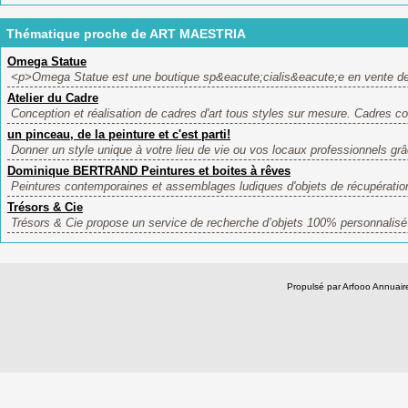
Thématique proche de ART MAESTRIA
Omega Statue
<p>Omega Statue est une boutique sp&eacute;cialis&eacute;e en vente de 
Atelier du Cadre
Conception et réalisation de cadres d'art tous styles sur mesure. Cadres c
un pinceau, de la peinture et c'est parti!
Donner un style unique à votre lieu de vie ou vos locaux professionnels grâ
Dominique BERTRAND Peintures et boites à rêves
Peintures contemporaines et assemblages ludiques d'objets de récupération
Trésors & Cie
Trésors & Cie propose un service de recherche d’objets 100% personnalisé 
Propulsé par Arfooo Annua