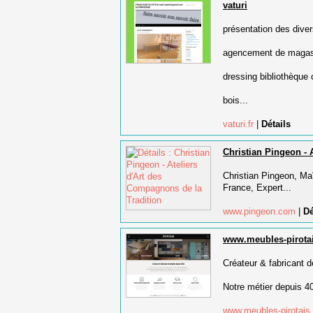
vaturi
présentation des diver
agencement de magas
dressing bibliothèque 
bois...
vaturi.fr
|
Détails
Christian Pingeon - 
Christian Pingeon, M
France, Expert...
www.pingeon.com
|
Dé
www.meubles-pirota
Créateur & fabricant 
Notre métier depuis 40
www.meubles-pirotai