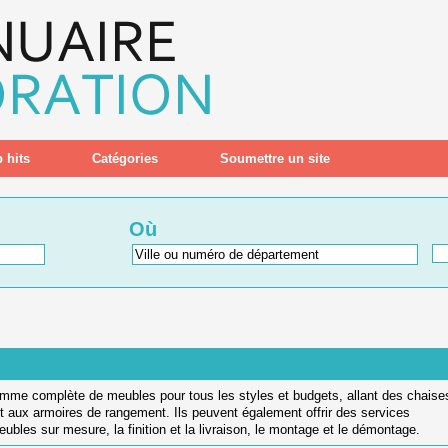
 hits
Catégories
Soumettre un site
Où
am
me
compl
è
te
de
me
ub
les
pour
t
ous
les
styles
et
budgets
,
all
ant
des
cha
ise
t
aux
arm
o
ires
de
rang
ement
.
I
ls
pe
u
vent
é
gal
ement
off
rir
des
services
e
ub
les
sur
mes
ure
,
la
fin
ition
et
la
liv
ra
ison
,
le
mont
age
et
le
dé
mont
age
.