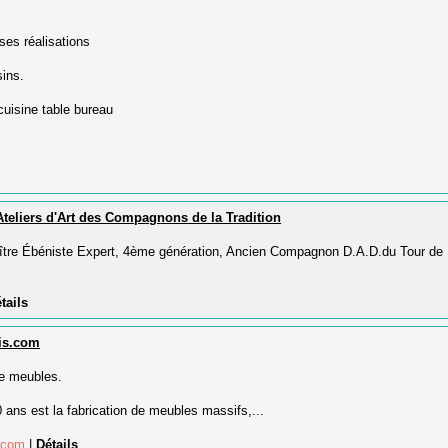
ses réalisations
ins.
cuisine table bureau
Ateliers d'Art des Compagnons de la Tradition
aître Ébéniste Expert, 4ème génération, Ancien Compagnon D.A.D.du Tour de
tails
is.com
de meubles.
 ans est la fabrication de meubles massifs,...
s.com
|
Détails