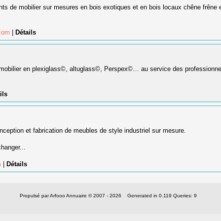
s de mobilier sur mesures en bois exotiques et en bois locaux chêne frêne 
.com
|
Détails
 mobilier en plexiglass©, altuglass©, Perspex©… au service des professionne
ils
ception et fabrication de meubles de style industriel sur mesure.
hanger...
m
|
Détails
Propulsé par Arfooo Annuaire © 2007 - 2026 Generated in 0.119 Queries: 9