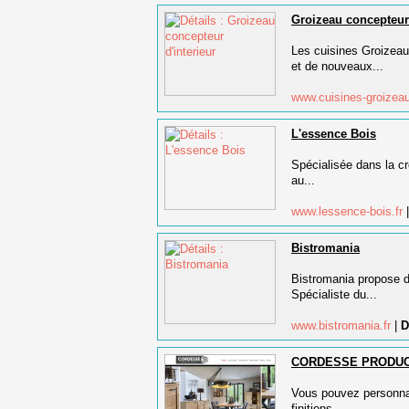
Groizeau concepteur 
Les cuisines Groizeau
et de nouveaux...
www.cuisines-groize
L'essence Bois
Spécialisée dans la cr
au...
www.lessence-bois.fr
Bistromania
Bistromania propose du
Spécialiste du...
www.bistromania.fr
|
D
CORDESSE PRODUC
Vous pouvez personnal
finitions