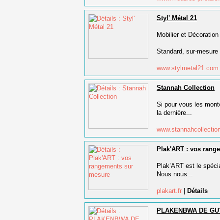
Styl' Métal 21
Mobilier et Décoration
Standard, sur-mesure 
www.stylmetal21.co
Stannah Collection
Si pour vous les mont
la dernière...
www.stannahcollection
Plak'ART : vos rang
Plak’ART est le spéc
Nous nous...
plakart.fr
|
Détails
PLAKENBWA DE GU