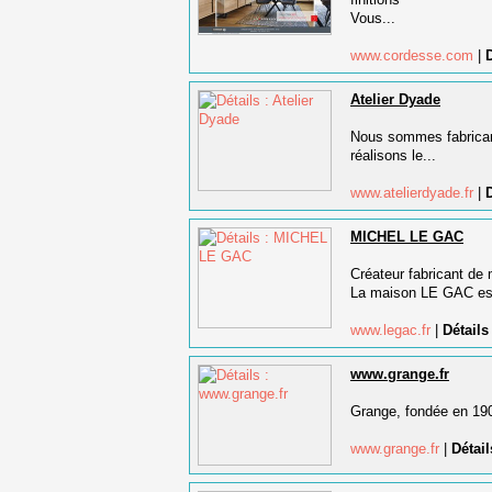
Vous...
www.cordesse.com
|
D
Atelier Dyade
Nous sommes fabricant
réalisons le...
www.atelierdyade.fr
|
D
MICHEL LE GAC
Créateur fabricant de 
La maison LE GAC est
www.legac.fr
|
Détails
www.grange.fr
Grange, fondée en 1904 
www.grange.fr
|
Détail