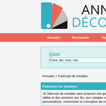
Annuaire
Nouveautés
Top
Quoi
Annuaire
>
Fabricant de meubles
Fabricant de meubles
Un
fabric
ant
de
me
ub
les
pe
ut
propos
er
une
g
tables
et
des
arm
o
ires
aux
l
its
,
aux
can
ap
és
e
person
n
alis
és
,
not
am
ment
la
conception
de
m