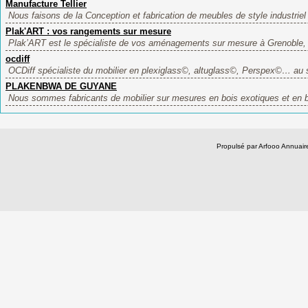
Manufacture Tellier
Nous faisons de la Conception et fabrication de meubles de style industriel
Plak'ART : vos rangements sur mesure
Plak’ART est le spécialiste de vos aménagements sur mesure à Grenoble, 
ocdiff
OCDiff spécialiste du mobilier en plexiglass©, altuglass©, Perspex©… au s
PLAKENBWA DE GUYANE
Nous sommes fabricants de mobilier sur mesures en bois exotiques et en b
Propulsé par Arfooo Annua