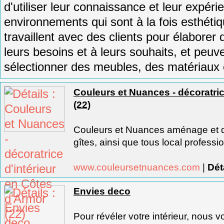
d
'
util
iser
le
ur
con
naissance
et
le
ur
exp
é
ri
e
en
viron
n
ements
qui
s
ont
à
la
f
ois
est
h
ét
i
tra
va
ill
ent
a
vec
des
clients
pour
é
lab
orer
d
le
urs
bes
o
ins
et
à
le
urs
sou
ha
its
,
et
pe
u
v
s
é
lection
ner
des
me
ub
les
,
des
mat
é
ri
aux
Couleurs et Nuances - décoratric
(22)
Couleurs et Nuances aménage et 
gîtes, ainsi que tous local professio
www.couleursetnuances.com
|
Dét
Envies deco
Pour révéler votre intérieur, nous