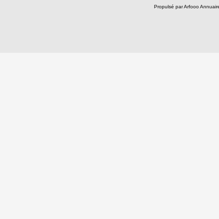
Propulsé par Arfooo Annua