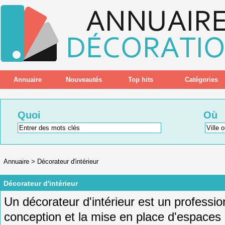
Annuaire
Nouveautés
Top hits
Catégories
Quoi
Où
Annuaire
>
Décorateur d'intérieur
Décorateur d'intérieur
Un
dé
cor
ateur
d
'
int
é
rie
ur
est
un
professio
conception
et
la
m
ise
en
place
d
'
esp
aces