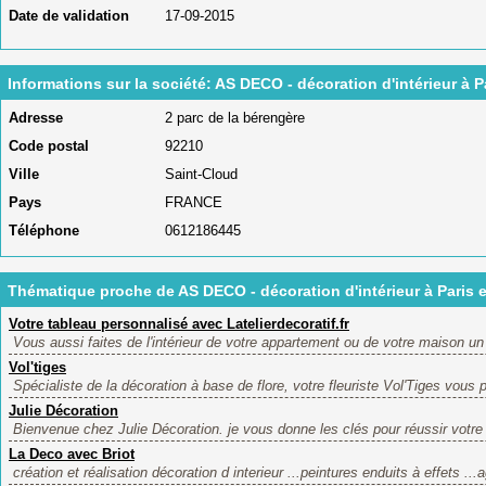
Date de validation
17-09-2015
Informations sur la société: AS DECO - décoration d'intérieur à P
Adresse
2 parc de la bérengère
Code postal
92210
Ville
Saint-Cloud
Pays
FRANCE
Téléphone
0612186445
Thématique proche de AS DECO - décoration d'intérieur à Paris e
Votre tableau personnalisé avec Latelierdecoratif.fr
Vous aussi faites de l'intérieur de votre appartement ou de votre maison un 
Vol'tiges
Spécialiste de la décoration à base de flore, votre fleuriste Vol'Tiges vous p
Julie Décoration
Bienvenue chez Julie Décoration. je vous donne les clés pour réussir votre p
La Deco avec Briot
création et réalisation décoration d interieur ...peintures enduits à effets ..