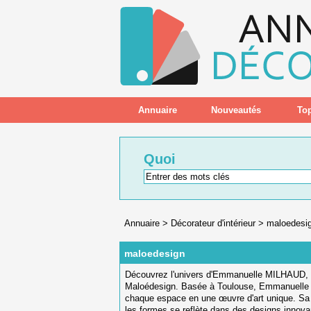
Annuaire
Nouveautés
Top
Quoi
Annuaire
>
Décorateur d'intérieur
>
maloedesi
maloedesign
Découvrez l'univers d'Emmanuelle MILHAUD, la 
Maloédesign. Basée à Toulouse, Emmanuelle all
chaque espace en une œuvre d'art unique. Sa p
les formes se reflète dans des designs innovan