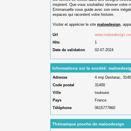
inspirent. Que vous souhaitiez rénover votre 
Emmanuelle vous guide avec son sens inégalé 
espaces qui racontent votre histoire.
Visiter et apprécier le site
maloedesign
, appa
Url
www.maloedesign.c
Hits
1
Date de validation
02-07-2024
Informations sur la société: maloedesi
Adresse
4 imp Destarac, 314
Code postal
31400
Ville
toulouse
Pays
France
Téléphone
0615777860
Thématique proche de maloedesign