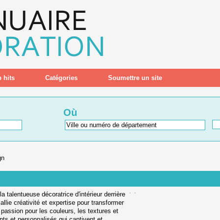
 hits
Catégories
Soumettre un site
Où
gn
talentueuse décoratrice d'intérieur derrière
ie créativité et expertise pour transformer
assion pour les couleurs, les textures et
ts et personnalisés qui captivent et