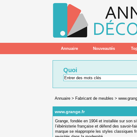
Annuaire
Nouveautés
Top
Quoi
Annuaire
>
Fabricant de meubles
>
www.grang
www.grange.fr
Grange, fondée en 1904 et installée sur son sit
l’ébénisterie française et défend des savoir-fa
marque se réapproprie les styles classiques fr
revisités dans la modernité