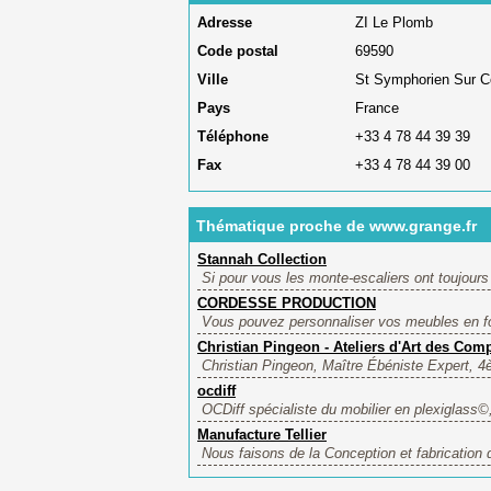
Adresse
ZI Le Plomb
Code postal
69590
Ville
St Symphorien Sur C
Pays
France
Téléphone
+33 4 78 44 39 39
Fax
+33 4 78 44 39 00
Thématique proche de www.grange.fr
Stannah Collection
Si pour vous les monte-escaliers ont toujour
CORDESSE PRODUCTION
Vous pouvez personnaliser vos meubles en fon
Christian Pingeon - Ateliers d'Art des Com
Christian Pingeon, Maître Ébéniste Expert, 
ocdiff
OCDiff spécialiste du mobilier en plexiglass
Manufacture Tellier
Nous faisons de la Conception et fabrication 