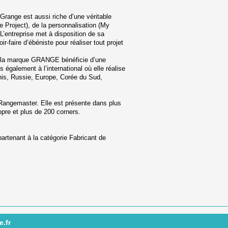
 Grange est aussi riche d’une véritable
 Project), de la personnalisation (My
’entreprise met à disposition de sa
oir-faire d’ébéniste pour réaliser tout projet
e, la marque GRANGE bénéficie d’une
 également à l’international où elle réalise
Unis, Russie, Europe, Corée du Sud,
 Rangemaster. Elle est présente dans plus
pre et plus de 200 corners.
partenant à la catégorie
Fabricant de
e.fr