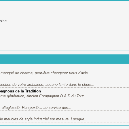
oise
s manqué de charme, peut-être changerez vous d'avis...
ction de votre ambiance, aucune limite dans le choix...
pagnons de la Tradition
4ème génération, Ancien Compagnon D.A.D.du Tour...
©, altuglass©, Perspex©… au service des...
de meubles de style industriel sur mesure. Lorsque...