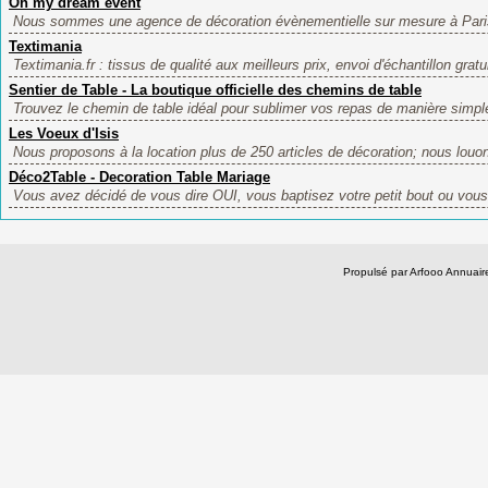
Oh my dream event
Nous sommes une agence de décoration évènementielle sur mesure à Paris 
Textimania
Textimania.fr : tissus de qualité aux meilleurs prix, envoi d'échantillon gratui
Sentier de Table - La boutique officielle des chemins de table
Trouvez le chemin de table idéal pour sublimer vos repas de manière simple
Les Voeux d'Isis
Nous proposons à la location plus de 250 articles de décoration; nous louo
Déco2Table - Decoration Table Mariage
Vous avez décidé de vous dire OUI, vous baptisez votre petit bout ou vous 
Propulsé par Arfooo Annua