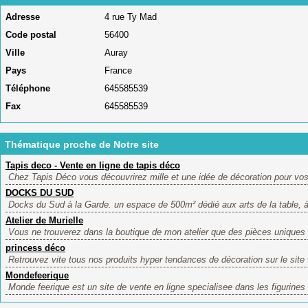
Adresse
4 rue Ty Mad
Code postal
56400
Ville
Auray
Pays
France
Téléphone
645585539
Fax
645585539
Thématique proche de Notre site
Tapis deco - Vente en ligne de tapis déco
Chez Tapis Déco vous découvrirez mille et une idée de décoration pour vos 
DOCKS DU SUD
Docks du Sud à la Garde. un espace de 500m² dédié aux arts de la table, à 
Atelier de Murielle
Vous ne trouverez dans la boutique de mon atelier que des pièces uniques : 
princess déco
Retrouvez vite tous nos produits hyper tendances de décoration sur le sit
Mondefeerique
Monde feerique est un site de vente en ligne specialisee dans les figurines 