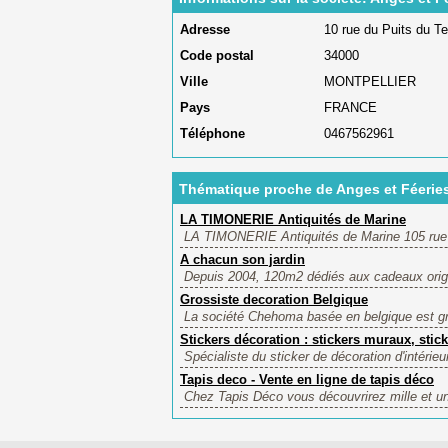
Adresse
10 rue du Puits du T
Code postal
34000
Ville
MONTPELLIER
Pays
FRANCE
Téléphone
0467562961
Thématique proche de Anges et Féerie
LA TIMONERIE Antiquités de Marine
LA TIMONERIE Antiquités de Marine 105 rue de
A chacun son jardin
Depuis 2004, 120m2 dédiés aux cadeaux origin
Grossiste decoration Belgique
La société Chehoma basée en belgique est gros
Stickers décoration : stickers muraux, stick
Spécialiste du sticker de décoration d'intérieu
Tapis deco - Vente en ligne de tapis déco
Chez Tapis Déco vous découvrirez mille et une