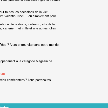
our toutes les occasions de la vie:
t Valentin, Noël ... ou simplement pour
ets de décorations, cadeaux, arts de la
e, carterie ... et mille et une autres jolies
es ? Alors entrez vite dans notre monde
appartenant à la catégorie
Magasin de
.com
ries.com/content/7-liens-partenaires
éeries