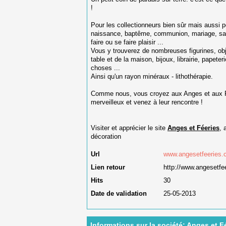
!
Pour les collectionneurs bien sûr mais aussi p
naissance, baptême, communion, mariage, sain
faire ou se faire plaisir ...
Vous y trouverez de nombreuses figurines, obj
table et de la maison, bijoux, librairie, papeteri
choses ...
Ainsi qu'un rayon minéraux - lithothérapie.
Comme nous, vous croyez aux Anges et aux Fé
merveilleux et venez à leur rencontre !
Visiter et apprécier le site
Anges et Féeries
, 
décoration
Url
www.angesetfeeries
Lien retour
http://www.angesetfee
Hits
30
Date de validation
25-05-2013
Informations sur la société: Anges et F