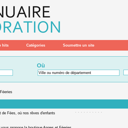
 hits
Catégories
Soumettre un site
Où
Féeries
t de Fées, où nos rêves d'enfants
ue vous propose la boutique Anges et Féeries