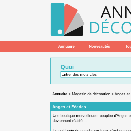
Annuaire
Nouveautés
Top
Quoi
Annuaire
>
Magasin de décoration
>
Anges et 
Anges et Féeries
Une boutique merveilleuse, peuplée d'Anges e
deviennent réalité ...
Un petit coin de paradis sur terre: c'est ce q