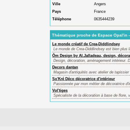
Ville
Angers
Pays
France
Téléphone
0635444239
Thématique proche de Espace Opal'in -
Le monde créatif de Crea-Diddlindsey
Le monde de Crea-Diddlindsey est bien plus lar
Ôm Design by Al.Jalladeau, design, décor
Design, décoration, aménagement intérieur. De
Decors dantan
Magasin d'antiquités avec atelier de tapissi
So'Kré Déco décoratrice d'intérieur
Passionnée par mon métier de décoratrice d'i
Vol'tiges
Spécialiste de la décoration à base de flore, v