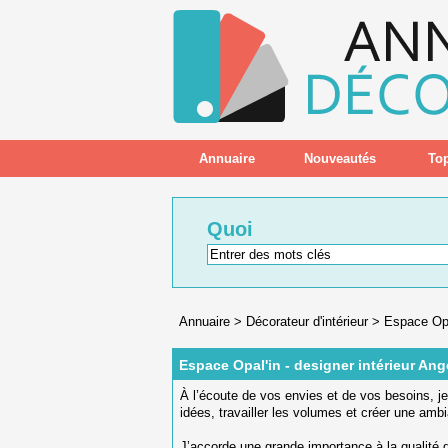
Annuaire
Nouveautés
Top
Quoi
Annuaire
>
Décorateur d'intérieur
>
Espace Opal
Espace Opal'in - designer intérieur Ang
À l’écoute de vos envies et de vos besoins, je
idées, travailler les volumes et créer une am
J’accorde une grande importance à la qualité d