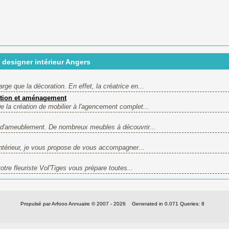
 designer intérieur Angers
ge que la décoration. En effet, la créatrice en...
ation et aménagement
 la création de mobilier à l'agencement complet...
er d'ameublement. De nombreux meubles à découvrir...
ntérieur, je vous propose de vous accompagner...
otre fleuriste Vol'Tiges vous prépare toutes...
Propulsé par Arfooo Annuaire © 2007 - 2026 Generated in 0.071 Queries: 8