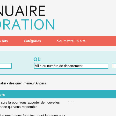
 hits
Catégories
Soumettre un site
Où
'in - designer intérieur Angers
ers
 suis là pour vous apporter de nouvelles
biance qui vous ressemble.
es prestations fournies, c’est la raison pour