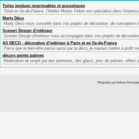
Toiles tendues imprimables et acoustiques
Situé en Ile-de-France, l’Atelier Modus Velum est spécialisé dans l’impressi
Marty Déco
Marty Déco vous conseille dans vos projets de décoration, de conception int
Sceneri Design d'intérieur
Sceneri Design d'intérieur vous accompagne dans vos projets de décoratio
AS DECO - décoration d'intérieur à Paris et en Ile-de-France
Parce que le bien-être passe aussi par la déco, je saurais mettre à profit
décors peints patines
Réalisation de projet par des peintures, des glacis, jeux de patines, effets 
Propulsé par Arfooo Annua