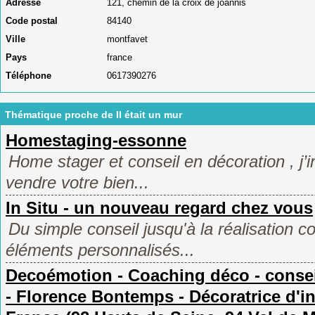
Adresse
121, chemin de la croix de joannis
Code postal
84140
Ville
montfavet
Pays
france
Téléphone
0617390276
Thématique proche de Il était un mur
Homestaging-essonne
Home stager et conseil en décoration , j’i
vendre votre bien...
In Situ - un nouveau regard chez vous
Du simple conseil jusqu'à la réalisation c
éléments personnalisés...
Decoémotion - Coaching déco - conseil
- Florence Bontemps - Décoratrice d'inté