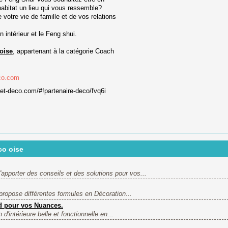
habitat un lieu qui vous ressemble?
votre vie de famille et de vos relations
n intérieur et le Feng shui.
oise
, appartenant à la catégorie
Coach
co.com
jet-deco.com/#!partenaire-deco/fvq6i
co oise
d'apporter des conseils et des solutions pour vos...
 propose différentes formules en Décoration...
rd pour vos Nuances.
 d'intérieure belle et fonctionnelle en...