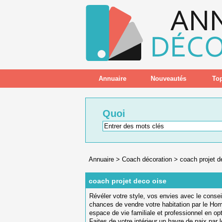
Annuaire
Nouveautés
Top
Quoi
Annuaire
>
Coach décoration
>
coach projet d
coach projet deco oise
Révéler votre style, vos envies avec le consei
chances de vendre votre habitation par le Ho
espace de vie familiale et professionnel en opt
Faites de votre intérieur un havre de paix par