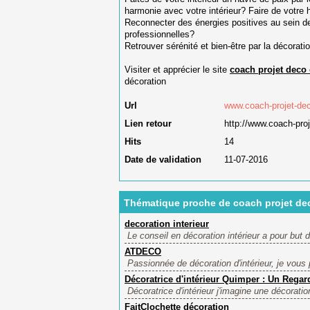
harmonie avec votre intérieur? Faire de votre 
Reconnecter des énergies positives au sein de 
professionnelles?
Retrouver sérénité et bien-être par la décoratio
Visiter et apprécier le site
coach projet deco 
décoration
Url
www.coach-projet-de
Lien retour
http://www.coach-pro
Hits
14
Date de validation
11-07-2016
Thématique proche de coach projet de
decoration interieur
Le conseil en décoration intérieur a pour but 
ATDECO
Passionnée de décoration d'intérieur, je vous
Décoratrice d'intérieur Quimper : Un Rega
Décoratrice d'intérieur j'imagine une décoration
FaitClochette décoration