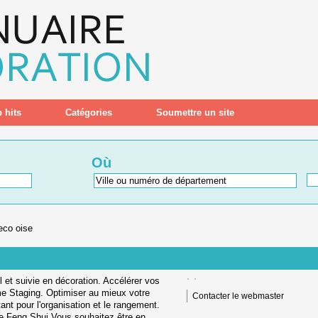
 hits
Catégories
Soumettre un site
Où
eco oise
l et suivie en décoration. Accélérer vos
me Staging. Optimiser au mieux votre
Contacter le webmaster
ant pour l'organisation et le rangement.
 le Feng Shui Vous souhaitez être en