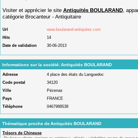
Visiter et apprécier le site
Antiquités BOULARAND
, appa
catégorie
Brocanteur - Antiquitaire
Url
www.boularand-antiquites.com
Hits
14
Date de validation
30-06-2013
Informations sur la société: Antiquités BOULARAND
Adresse
4 place des états du Languedoc
Code postal
34120
Ville
Pézenas
Pays
FRANCE
Téléphone
0467988538
Thématique proche de Antiquités BOULARAND
Trésors de Chineuse