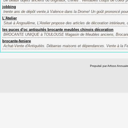
De beaux objets anciens ou originaux, chinés : véritables coups de coeur po
jobbing
trente ans de dépôt vente,à Valence dans la Drome! Un goût prononcé pour
L'Atelier
Situé à Angoulême, L'Atelier propose des articles de décoration intérieure, 
les puces d'oc antiquités brocante meubles chinois décoration
BROCANTE UNIQUE à TOULOUSE Magasin de Meubles anciens, Brocante, A
brocante-feniere
Achat-Vente d'Antiquités. Débarras maisons et dépendances. Vente à la Fen
Propulsé par Arfooo Annua