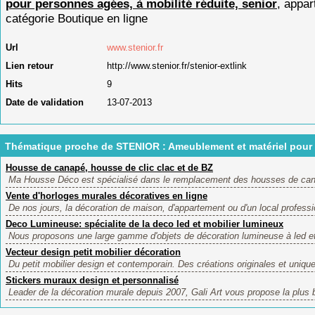
pour personnes agées, à mobilité réduite, senior
, appar
catégorie
Boutique en ligne
Url
www.stenior.fr
Lien retour
http://www.stenior.fr/stenior-extlink
Hits
9
Date de validation
13-07-2013
Thématique proche de STENIOR : Ameublement et matériel pour p
Housse de canapé, housse de clic clac et de BZ
Ma Housse Déco est spécialisé dans le remplacement des housses de canap
Vente d'horloges murales décoratives en ligne
De nos jours, la décoration de maison, d'appartement ou d'un local profess
Deco Lumineuse: spécialite de la deco led et mobilier lumineux
Nous proposons une large gamme d'objets de décoration lumineuse à led et 
Vecteur design petit mobilier décoration
Du petit mobilier design et contemporain. Des créations originales et unique
Stickers muraux design et personnalisé
Leader de la décoration murale depuis 2007, Gali Art vous propose la plus be