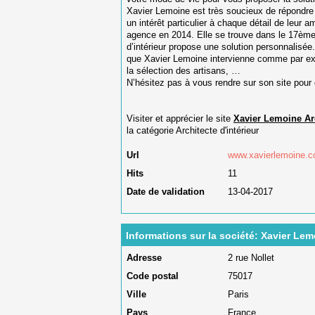
Xavier Lemoine est très soucieux de répondre 
un intérêt particulier à chaque détail de leu
agence en 2014. Elle se trouve dans le 17ème
d’intérieur propose une solution personnalisée. 
que Xavier Lemoine intervienne comme par exem
la sélection des artisans, …
N’hésitez pas à vous rendre sur son site pour 
Visiter et apprécier le site
Xavier Lemoine Arc
la catégorie
Architecte d'intérieur
Url
www.xavierlemoine.
Hits
11
Date de validation
13-04-2017
Informations sur la société: Xavier Lemo
Adresse
2 rue Nollet
Code postal
75017
Ville
Paris
Pays
France