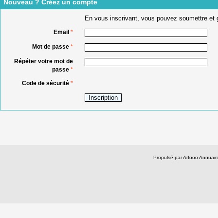
Nouveau ? Créez un compte
En vous inscrivant, vous pouvez soumettre et g
Email
*
Mot de passe
*
Répéter votre mot de
passe
*
Code de sécurité
*
Propulsé par Arfooo Annua